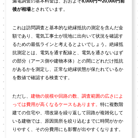
漏電調査の基本料金は、おおよそ
8,000円〜20,000円前
後が相場
とされています。
これは訪問調査と基本的な絶縁抵抗の測定を含んだ金
額であり、電気工事士が現地に出向いて状況を確認す
るための最低ラインと考えるとよいでしょう。絶縁抵
抗測定とは、電気を通す配線と、電気を通さないはず
の部分（アース側や建物本体）との間にどれだけ抵抗
があるかを測定し、正常な絶縁状態が保たれているか
を数値で確認する検査です。
ただし、
建物の規模や回路の数、調査範囲の広さによ
っては費用が高くなるケースもあります。
特に複数階
建ての住宅や、増改築を繰り返して回路が複雑化して
いる建物では、原因箇所を絞り込むまでに時間がかか
りやすく、その分費用にも影響が出やすくなります。