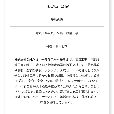
https://calm16.jp/
業務内容
電気工事全般、空調、設備工事
特徴・サービス
株式会社CALMは、一般住宅から施設まで、電気工事・空調設
備工事を幅広く請け負う地域密着型の施工会社です。電気配線
や照明、空調の新設・メンテナンスなど、日々の暮らしに欠か
せない設備工事に確かな技術で対応。小規模なご依頼にも柔軟
に応じ、安心・安全・快適な環境づくりをサポートしていま
す。代表自身が現場経験を重ねてきた職人だからこそ、ひとつ
ひとつの現場に真摯に向き合い、高品質な施工を実現します。
身近で頼れるパートナーとして、地域のお客様に選ばれ続ける
存在を目指しています。