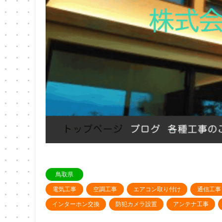
鳥取県
電気工事
空調工事
エアコン取り付け
通信工事
インターホン交換
防犯カメラ設置
アンテナ工事