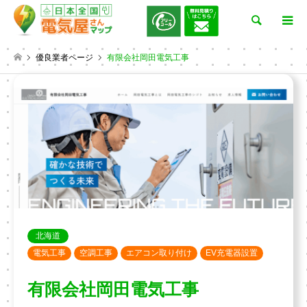
検索
優良業者ページ
有限会社岡田電気工事
北海道
電気工事
空調工事
エアコン取り付け
EV充電器設置
有限会社岡田電気工事