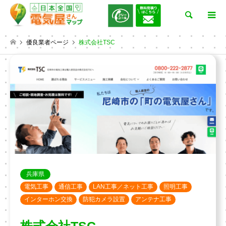
検索
優良業者ページ
株式会社TSC
兵庫県
電気工事
通信工事
LAN工事／ネット工事
照明工事
インターホン交換
防犯カメラ設置
アンテナ工事
株式会社TSC