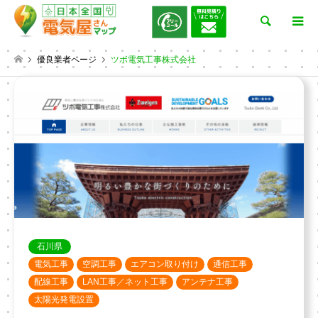
検索
優良業者ページ
ツボ電気工事株式会社
石川県
電気工事
空調工事
エアコン取り付け
通信工事
配線工事
LAN工事／ネット工事
アンテナ工事
太陽光発電設置