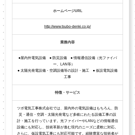
ホームページURL
http://www.tsubo-denki.co.jp/
業務内容
●屋内外電気設備 ● 防災設備 ● 情報通信設備（光ファイバ
ー、LAN等）
● 太陽光発電設備・空調設備等の設計・施工 ● 仮設電気設備
工事
特徴・サービス
ツボ電気工事株式会社では、屋内外の電気設備はもちろん、防
災・通信・空調・太陽光発電など多岐にわたる設備工事の設
計・施工を行っています。光ファイバーやLANなどの情報通信
設備にも対応し、技術革新が進む現代のニーズに柔軟に対応。
さらに、仮設電気工事にも対応可能です。経験豊富な技術者が