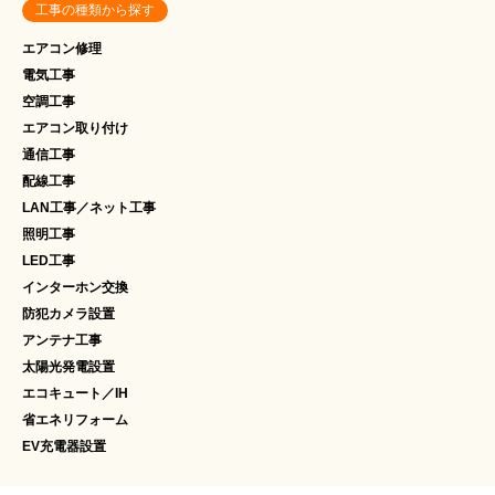
工事の種類から探す
エアコン修理
電気工事
空調工事
エアコン取り付け
通信工事
配線工事
LAN工事／ネット工事
照明工事
LED工事
インターホン交換
防犯カメラ設置
アンテナ工事
太陽光発電設置
エコキュート／IH
省エネリフォーム
EV充電器設置